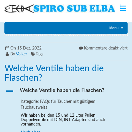
Home
FAQ
Welche Ventile haben die Flaschen?
Menu
≡
fü
On
15 Dez. 2022
Kommentare deaktiviert
We
By
Volker
Tags
Ve
ha
Welche Ventile haben die
di
Flaschen?
Fl
A
Welche Ventile haben die Flaschen?
Kategorie: FAQs für Taucher mit gültigem
Tauchausweiss
Wir haben bei den 15 und 12 Liter Pullen
Doppelventile mit DIN, INT Adapter sind auch
vorhanden.