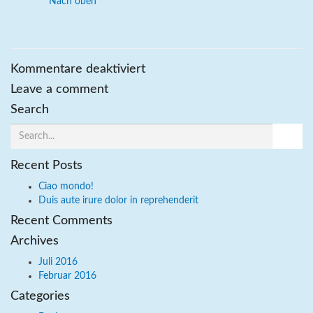
Nach oben
für
Kommentare deaktiviert
Welche
Leave a comment
Ventile
haben
Search
die
Flaschen?
Recent Posts
Ciao mondo!
Duis aute irure dolor in reprehenderit
Recent Comments
Archives
Juli 2016
Februar 2016
Categories