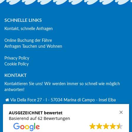
SCHNELLE LINKS
Kontakt, schnelle Anfragen
Online Buchung der Fähre
Anfragen Tauchen und Wohnen
Privacy Policy
Cookie Policy
KONTAKT
Kontaktieren Sie uns! Wir werden immer so schnell wie möglich
antworten!
Via Della Foce 27 - I - 57034 Marina di Campo - Insel Elba
+ 39 338 2689 379
AUSGEZEICHNET bewertet
Click to Call
Basierend auf 62 Bewertungen
spirosub-volki@elbalink.it
volki.ka@gmx.de