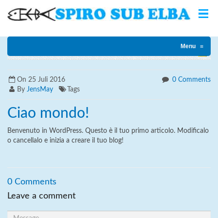
Home
Unkategorisiert
Ciao mondo!
Menu
≡
On
25 Juli 2016
0 Comments
By
JensMay
Tags
Ciao mondo!
Benvenuto in WordPress. Questo è il tuo primo articolo. Modificalo
o cancellalo e inizia a creare il tuo blog!
0 Comments
Leave a comment