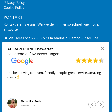
Privacy Policy
Cookie Policy
KONTAKT
Kontaktieren Sie uns! Wir werden immer so schnell wie möglich
antworten!
Via Della Foce 27 - I - 57034 Marina di Campo - Insel Elba
+ 39 338 2689 379
AUSGEZEICHNET bewertet
Click to Call
Basierend auf 62 Bewertungen
spirosub-volki@elbalink.it
volki.ka@gmx.de
SOCIAL:
the best diving centrum, friendly people, great service, amazing
diving
Copyright © 2016
Adresse:
: Via della Foce 27 - | 57034 Marina di Campo
Piva
:
Veronika Beck
01471500494
03/07/2026
Design & Hosting by Elbalink
per l'
Isola d'Elba