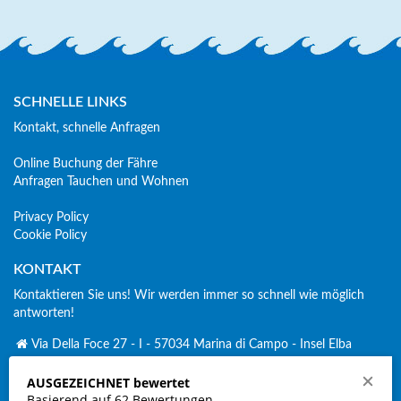
SCHNELLE LINKS
Kontakt, schnelle Anfragen
Online Buchung der Fähre
Anfragen Tauchen und Wohnen
Privacy Policy
Cookie Policy
KONTAKT
Kontaktieren Sie uns! Wir werden immer so schnell wie möglich
antworten!
Via Della Foce 27 - I - 57034 Marina di Campo - Insel Elba
+ 39 338 2689 379
AUSGEZEICHNET bewertet
Click to Call
Basierend auf 62 Bewertungen
spirosub-volki@elbalink.it