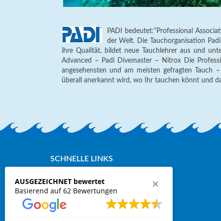
PADI bedeutet:“Professional Associat
der Welt. Die Tauchorganisation Padi
ihre Qualität, bildet neue Tauchlehrer aus und unt
Advanced – Padi Divemaster – Nitrox Die Professi
angesehensten und am meisten gefragten Tauch – 
überall anerkannt wird, wo Ihr tauchen könnt und da
SCHNELLE LINKS
Kontakt, schnelle Anfragen
AUSGEZEICHNET bewertet
Basierend auf 62 Bewertungen
Online Buchung der Fähre
Anfragen Tauchen und Wohnen