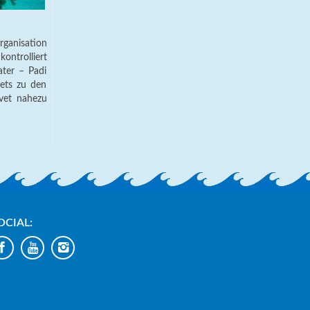
rganisation
ontrolliert
ater – Padi
vets zu den
vet nahezu
OCIAL: