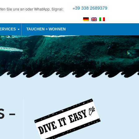
+39 338 2689379
fen Sie uns an oder WhatApp, Signal:
ERVICES
TAUCHEN + WOHNEN
S –