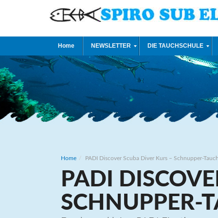
Home
NEWSLETTER
DIE TAUCHSCHULE
Home
PADI Discover Scuba Diver Kurs – Schnupper-Tauc
PADI DISCOVE
SCHNUPPER-