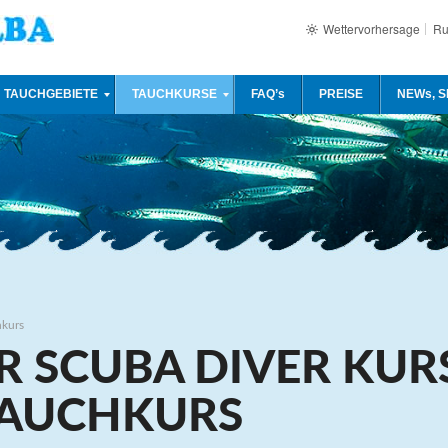
Wettervorhersage
Ru
TAUCHGEBIETE
TAUCHKURSE
FAQ’s
PREISE
NEWs, S
hkurs
R SCUBA DIVER KUR
TAUCHKURS