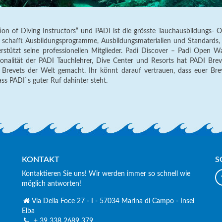
ion of Diving Instructors“ und PADI ist die grösste Tauchausbildungs- O
 schafft Ausbildungsprogramme, Ausbildungsmaterialien und Standards, k
erstützt seine professionellen Mitglieder. Padi Discover – Padi Open W
onalität der PADI Tauchlehrer, Dive Center und Resorts hat PADI Bre
Brevets der Welt gemacht. Ihr könnt darauf vertrauen, dass euer Bre
ss PADI`s guter Ruf dahinter steht.
KONTAKT
S
Kontaktieren Sie uns! Wir werden immer so schnell wie
möglich antworten!
Via Della Foce 27 - I - 57034 Marina di Campo - Insel
Elba
+ 39 338 2689 379