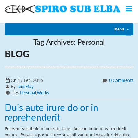
Menu
≡
Home
Posts Tagged "Personal"
Tag Archives: Personal
BLOG
On
17 Feb. 2016
0 Comments
By
JensMay
Tags
Personal
,
Works
Duis aute irure dolor in
reprehenderit
Praesent vestibulum molestie lacus. Aenean nonummy hendrerit
mauris. Phasellus porta. Fusce suscipit varius mi nascetur ridiculus