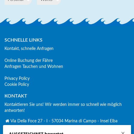
SCHNELLE LINKS
Kontakt, schnelle Anfragen
Online Buchung der Fähre
Anfragen Tauchen und Wohnen
Privacy Policy
Cookie Policy
KONTAKT
Kontaktieren Sie uns! Wir werden immer so schnell wie möglich
antworten!
Via Della Foce 27 - I - 57034 Marina di Campo - Insel Elba
+ 39 338 2689 379
AUSGEZEICHNET bewertet
Click to Call