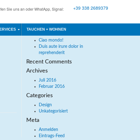
Search
+39 338 2689379
fen Sie uns an oder WhatApp, Signal:
für
ktiviert
ERVICES
TAUCHEN + WOHNEN
Recent Posts
Wann
sind
Ciao mondo!
wir
Duis aute irure dolor in
vom
reprehenderit
Tauchen
Recent Comments
zurück?
Archives
Juli 2016
Februar 2016
Categories
Design
Unkategorisiert
Meta
Anmelden
Eintrags-Feed