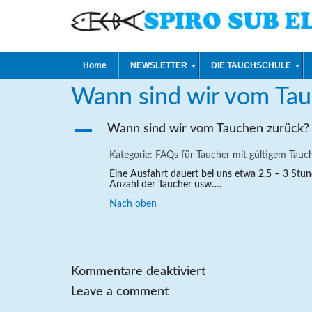
Home
FAQ
Wann sind wir vom Tauchen zurück?
On
15 Dez. 2022
By
Volker
Tags
Home
NEWSLETTER
DIE TAUCHSCHULE
Wann sind wir vom Tau
A
Wann sind wir vom Tauchen zurück?
Kategorie: FAQs für Taucher mit gültigem Tauc
Eine Ausfahrt dauert bei uns etwa 2,5 – 3 Stun
Anzahl der Taucher usw….
Nach oben
für
Kommentare deaktiviert
Wann
Leave a comment
sind
wir