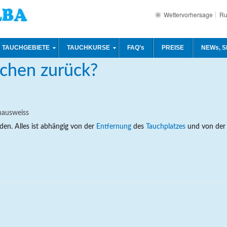
Wettervorhersage
Ru
Kommentare dea
TAUCHGEBIETE
TAUCHKURSE
FAQ’s
PREISE
NEWs, S
chen zurück?
hausweiss
den. Alles ist abhängig von der
Entfernung
des
Tauchplatzes
und von der