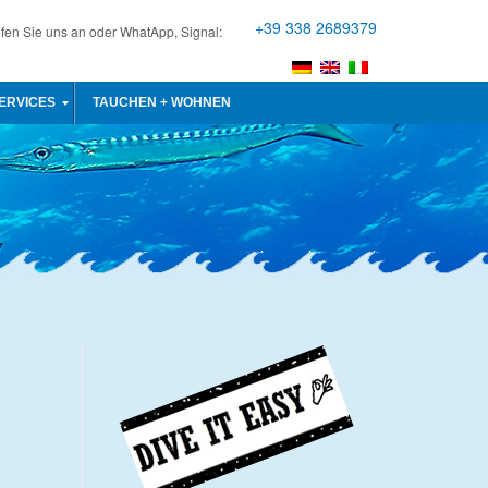
+39 338 2689379
fen Sie uns an oder WhatApp, Signal:
ERVICES
TAUCHEN + WOHNEN