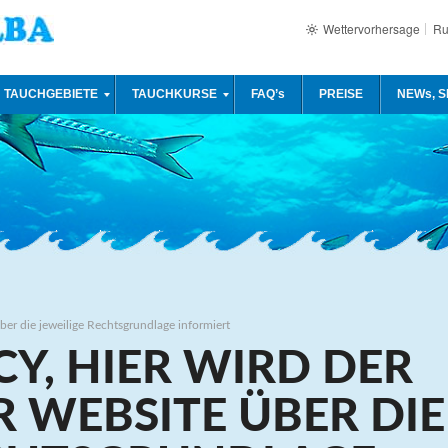
Wettervorhersage
Ru
TAUCHGEBIETE
TAUCHKURSE
FAQ’s
PREISE
NEWs, S
ber die jeweilige Rechtsgrundlage informiert
CY, HIER WIRD DER
 WEBSITE ÜBER DIE