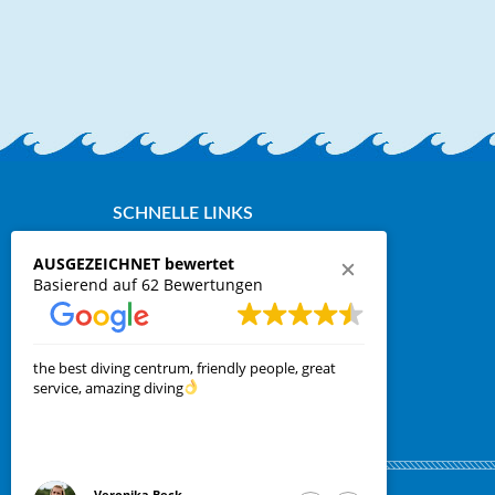
SCHNELLE LINKS
Kontakt, schnelle Anfragen
AUSGEZEICHNET bewertet
Basierend auf 62 Bewertungen
Online Buchung der Fähre
Anfragen Tauchen und Wohnen
Privacy Policy
the best diving centrum, friendly people, great
Kleine Tauch
Cookie Policy
service, amazing diving
Mitarbeiter 
Veronika Beck
Len