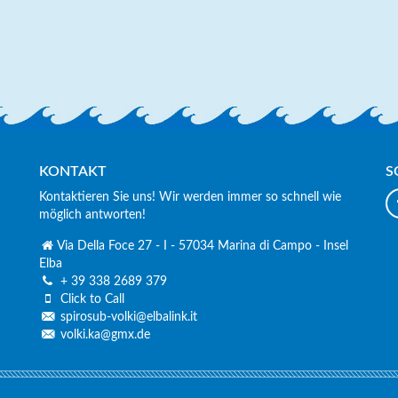
KONTAKT
S
Kontaktieren Sie uns! Wir werden immer so schnell wie
möglich antworten!
Via Della Foce 27 - I - 57034 Marina di Campo - Insel
Elba
+ 39 338 2689 379
basis, Deutschsprachig, sehr nette
Super nettes Team und top Serv
Click to Call
und Diveguides.
Leistungs-Verhältnis 100 % – a
spirosub-volki@elbalink.it
empfehlenswert!
volki.ka@gmx.de
a Graber
Sandro Mark