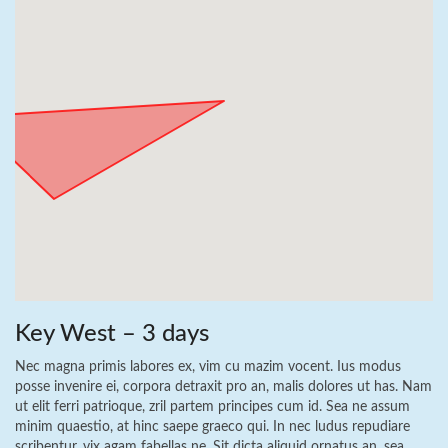
Key West – 3 days
Nec magna primis labores ex, vim cu mazim vocent. Ius modus
posse invenire ei, corpora detraxit pro an, malis dolores ut has. Nam
ut elit ferri patrioque, zril partem principes cum id. Sea ne assum
minim quaestio, at hinc saepe graeco qui. In nec ludus repudiare
scribentur, vix agam fabellas ne. Sit dicta aliquid ornatus an, sea