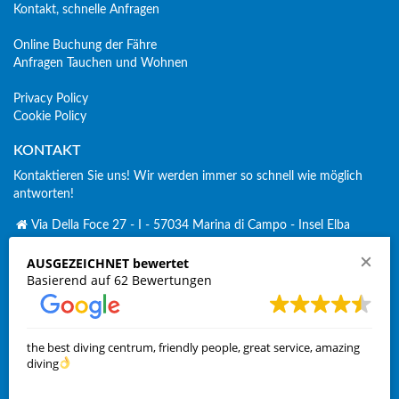
Kontakt, schnelle Anfragen
Online Buchung der Fähre
Anfragen Tauchen und Wohnen
Privacy Policy
Cookie Policy
KONTAKT
Kontaktieren Sie uns! Wir werden immer so schnell wie möglich
antworten!
Via Della Foce 27 - I - 57034 Marina di Campo - Insel Elba
+ 39 338 2689 379
AUSGEZEICHNET bewertet
Click to Call
Basierend auf 62 Bewertungen
spirosub-volki@elbalink.it
volki.ka@gmx.de
SOCIAL:
the best diving centrum, friendly people, great service, amazing
diving