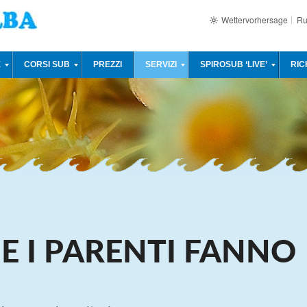
Wettervorhersage
Ru
E
CORSI SUB
PREZZI
SERVIZI
SPIROSUB ‘LIVE’
RIC
 E I PARENTI FANNO