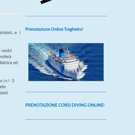
Prenotazione Online Traghetto!
rsioni…e i
 vostri
renderà
diatrica ed
o (+/- 3
rete
ioni.
PRENOTAZIONE CORSI DIVING ONLINE!