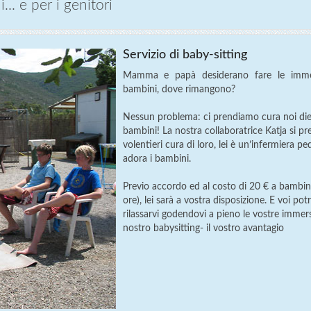
.. e per i genitori
Servizio di baby-sitting
Mamma e papà desiderano fare le imme
bambini, dove rimangono?
Nessun problema: ci prendiamo cura noi die
bambini! La nostra collaboratrice Katja si p
volentieri cura di loro, lei è un’infermiera pe
adora i bambini.
Previo accordo ed al costo di 20 € a bambin
ore), lei sarà a vostra disposizione. E voi pot
rilassarvi godendovi a pieno le vostre immers
nostro babysitting- il vostro avantagio